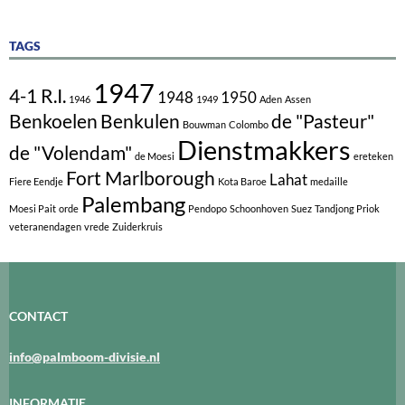
TAGS
1947
4-1 R.I.
1948
1950
1946
1949
Aden
Assen
Benkoelen
Benkulen
de "Pasteur"
Bouwman
Colombo
Dienstmakkers
de "Volendam"
de Moesi
ereteken
Fort Marlborough
Lahat
Fiere Eendje
Kota Baroe
medaille
Palembang
Moesi Pait
orde
Pendopo
Schoonhoven
Suez
Tandjong Priok
veteranendagen
vrede
Zuiderkruis
CONTACT
info@palmboom-divisie.nl
INFORMATIE