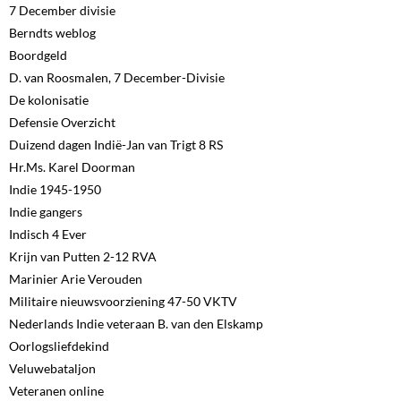
7 December divisie
Berndts weblog
Boordgeld
D. van Roosmalen, 7 December-Divisie
De kolonisatie
Defensie Overzicht
Duizend dagen Indië-Jan van Trigt 8 RS
Hr.Ms. Karel Doorman
Indie 1945-1950
Indie gangers
Indisch 4 Ever
Krijn van Putten 2-12 RVA
Marinier Arie Verouden
Militaire nieuwsvoorziening 47-50 VKTV
Nederlands Indie veteraan B. van den Elskamp
Oorlogsliefdekind
Veluwebataljon
Veteranen online