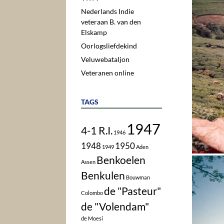
Nederlands Indie
veteraan B. van den
Elskamp
Oorlogsliefdekind
Veluwebataljon
Veteranen online
TAGS
1947
4-1 R.I.
1946
1948
1950
1949
Aden
Benkoelen
Assen
Benkulen
Bouwman
de "Pasteur"
Colombo
de "Volendam"
de Moesi