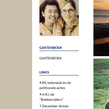
GASTENBOEK
GASTENBOEK
LINKS
4 RS, Indonesië en de
politionele acties
4-6 R.I. de
"Bokkenrijders"
7 December divisie