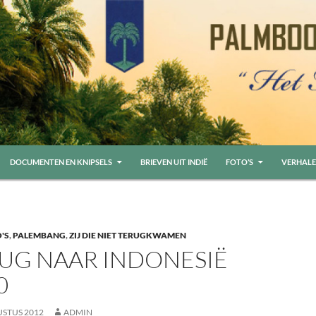
 DE INHOUD
DOCUMENTEN EN KNIPSELS
BRIEVEN UIT INDIË
FOTO’S
VERHALE
'S
,
PALEMBANG
,
ZIJ DIE NIET TERUGKWAMEN
UG NAAR INDONESIË
0
USTUS 2012
ADMIN