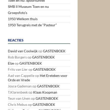
Toen en nu: Spoortunnel
SMB II Museum Toen en nu
Groepsfoto’s
1950 Welkom thuis
1950 Terugreis met de “Pasteur”
REACTIES
David van Coolwijk
op
GASTENBOEK
Rob Burgers
op
GASTENBOEK
Elze
op
GASTENBOEK
Frits van Lier
op
GASTENBOEK
Aad van Cappelle
op
Het Ereteken voor
Orde en Vrede
Joyce Gademan
op
GASTENBOEK
T.Klarenbeek
op
Klaas Koopman
Teun van Unen
op
GASTENBOEK
Chris Mebus
op
GASTENBOEK