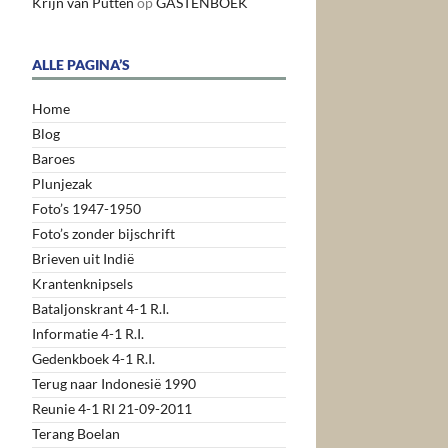
Krijn van Putten
op
GASTENBOEK
ALLE PAGINA’S
Home
Blog
Baroes
Plunjezak
Foto’s 1947-1950
Foto’s zonder bijschrift
Brieven uit Indië
Krantenknipsels
Bataljonskrant 4-1 R.I.
Informatie 4-1 R.I.
Gedenkboek 4-1 R.I.
Terug naar Indonesië 1990
Reunie 4-1 RI 21-09-2011
Terang Boelan