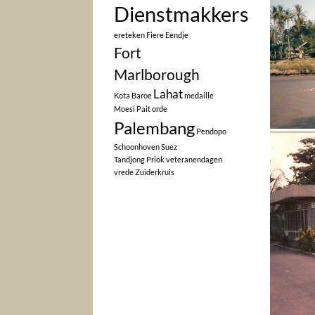
Dienstmakkers
ereteken
Fiere Eendje
Fort
Marlborough
Lahat
Kota Baroe
medaille
Moesi Pait
orde
Palembang
Pendopo
Schoonhoven
Suez
Tandjong Priok
veteranendagen
vrede
Zuiderkruis