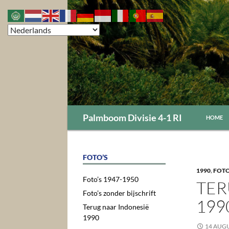
GA NAAR
Zoeken
Palmboom Divisie 4-1 RI
HOME
"Het Fiere Eendje"
FOTO’S
1990
,
FOTO
Foto’s 1947-1950
TER
Foto’s zonder bijschrift
199
Terug naar Indonesië
1990
14 AUG