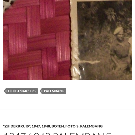
DIENSTMAKKERS
PALEMBANG
"ZUIDERKRUIS"
,
1947
,
1948
,
BOTEN
,
FOTO'S
,
PALEMBANG