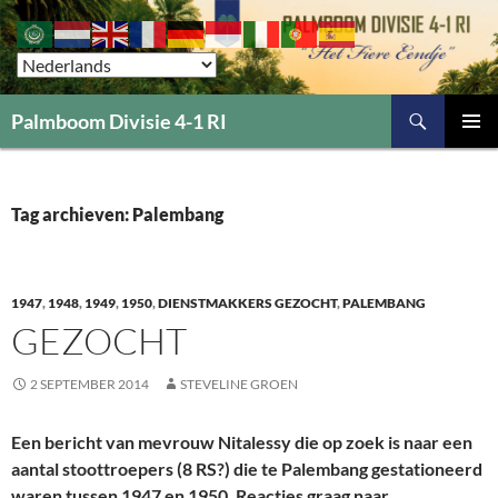
Zoeken
Palmboom Divisie 4-1 RI
GA
PRIMAI
NAAR
MENU
DE
INHOUD
Tag archieven: Palembang
1947
,
1948
,
1949
,
1950
,
DIENSTMAKKERS GEZOCHT
,
PALEMBANG
GEZOCHT
2 SEPTEMBER 2014
STEVELINE GROEN
Een bericht van mevrouw Nitalessy die op zoek is naar een
aantal stoottroepers (8 RS?) die te Palembang gestationeerd
waren tussen 1947 en 1950. Reacties graag naar