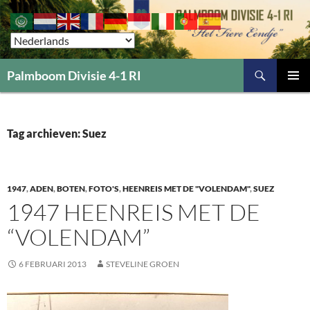
Zoeken
Palmboom Divisie 4-1 RI
GA
PRIMAI
NAAR
MENU
DE
INHOUD
Tag archieven: Suez
1947
,
ADEN
,
BOTEN
,
FOTO'S
,
HEENREIS MET DE "VOLENDAM"
,
SUEZ
1947 HEENREIS MET DE
“VOLENDAM”
6 FEBRUARI 2013
STEVELINE GROEN